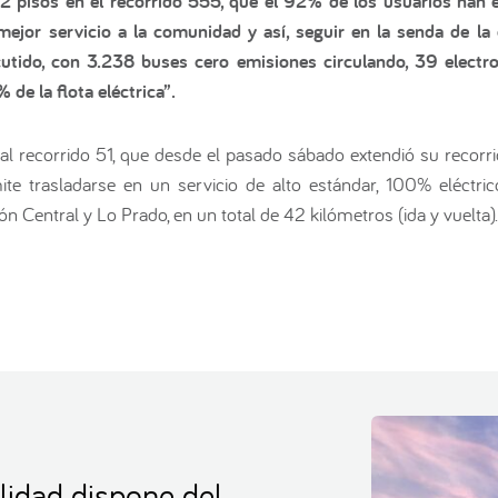
2 pisos en el recorrido 555, que el 92% de los usuarios han
 mejor servicio a la comunidad y así, seguir en la senda de l
cutido, con 3.238 buses cero emisiones circulando, 39 electro
de la flota eléctrica”.
 recorrido 51, que desde el pasado sábado extendió su recorrid
mite trasladarse en un servicio de alto estándar, 100% eléct
ón Central y Lo Prado, en un total de 42 kilómetros (ida y vuelta).
lidad dispone del