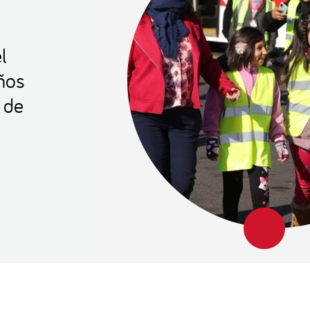
l
iños
 de