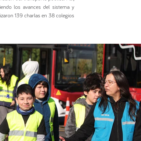
iendo los avances del sistema y
izaron 139 charlas en 38 colegios