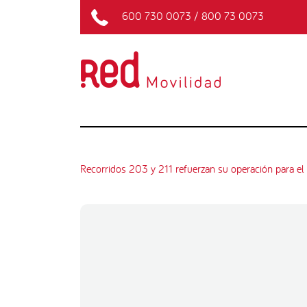
600 730 0073
/
800 73 0073
Recorridos 203 y 211 refuerzan su operación para el