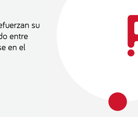
efuerzan su
do entre
e en el