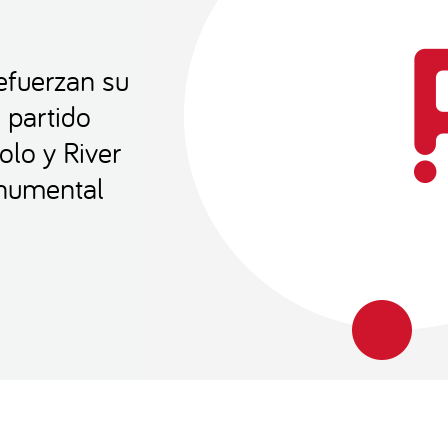
efuerzan su
 partido
lo y River
onumental