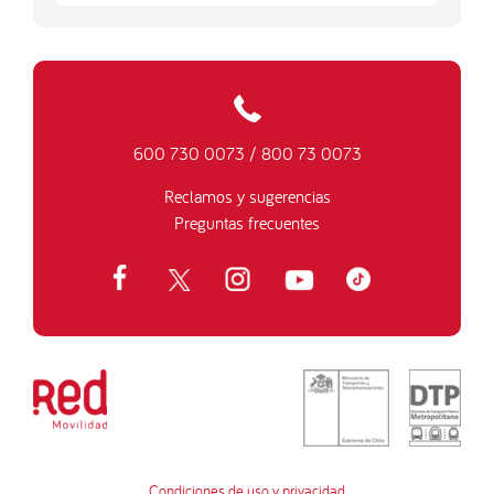
600 730 0073
/
800 73 0073
Reclamos y sugerencias
Preguntas frecuentes
Condiciones de uso y privacidad