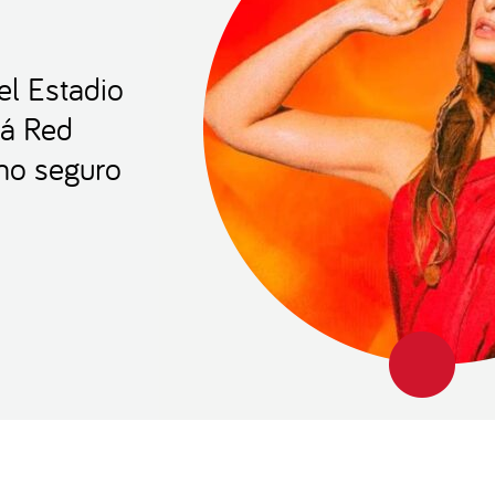
l Estadio
rá Red
rno seguro