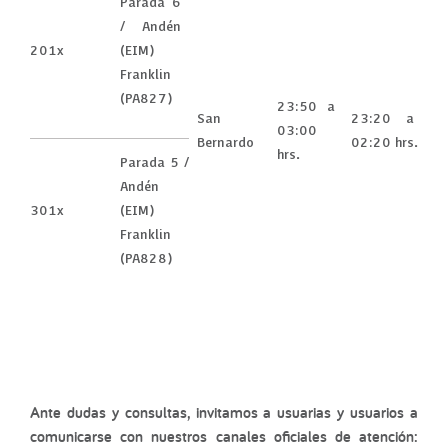
Parada 6
/ Andén
201x
(EIM)
Franklin
(PA827)
23:50 a
San
23:20 a
03:00
Bernardo
02:20 hrs.
hrs.
Parada 5 /
Andén
301x
(EIM)
Franklin
(PA828)
Ante dudas y consultas, invitamos a usuarias y usuarios a
comunicarse con nuestros canales oficiales de atención: