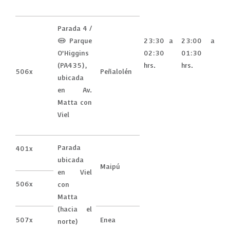
Parada 4 /
(M) Parque
23:30 a
23:00 a
O’Higgins
02:30
01:30
(PA435),
hrs.
hrs.
506x
Peñalolén
ubicada
en Av.
Matta con
Viel
Parada
401x
ubicada
Maipú
en Viel
506x
con
Matta
(hacia el
507x
Enea
norte)