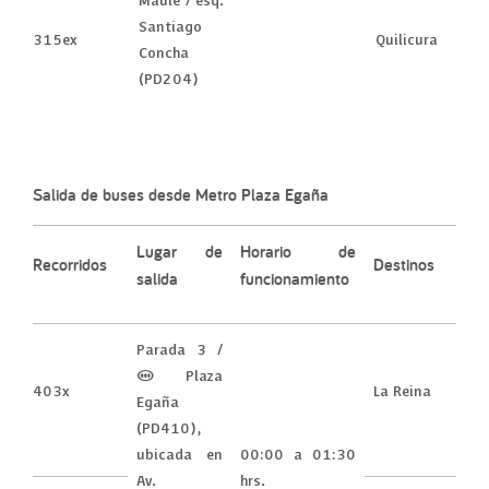
Maule / esq.
Santiago
315ex
Quilicura
Concha
(PD204)
Salida de buses desde Metro Plaza Egaña
Lugar de
Horario de
Recorridos
Destinos
salida
funcionamiento
Parada 3 /
(M) Plaza
403x
La Reina
Egaña
(PD410),
ubicada en
00:00 a 01:30
Av.
hrs.