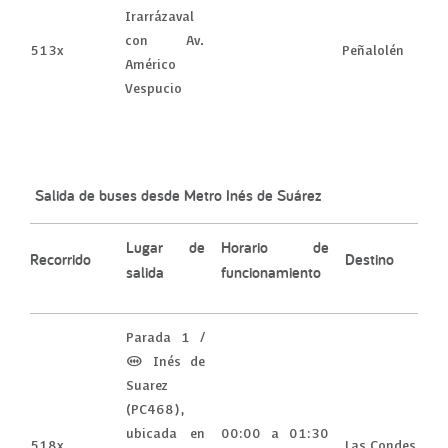
Irarrázaval
con Av.
513x
Peñalolén
Américo
Vespucio
Salida de buses desde Metro Inés de Suárez
Lugar de
Horario de
Recorrido
Destino
salida
funcionamiento
Parada 1 /
(M) Inés de
Suarez
(PC468),
ubicada en
00:00 a 01:30
518x
Las Condes