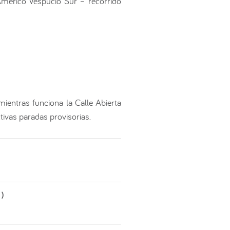
Américo Vespucio Sur – recorrido
mientras funciona la Calle Abierta
tivas paradas provisorias.
5)