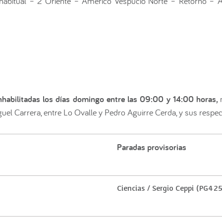
o habitual – 2 Oriente – Américo Vespucio Norte – Retorno – 
nhabilitadas los días domingo entre las 09:00 y 14:00 horas,
uel Carrera, entre Lo Ovalle y Pedro Aguirre Cerda, y sus respec
Paradas provisorias
Ciencias / Sergio Ceppi (PG42