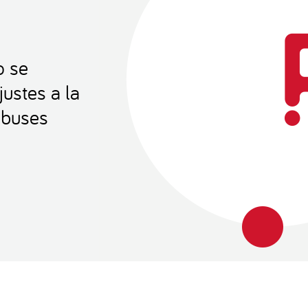
o se
ustes a la
 buses