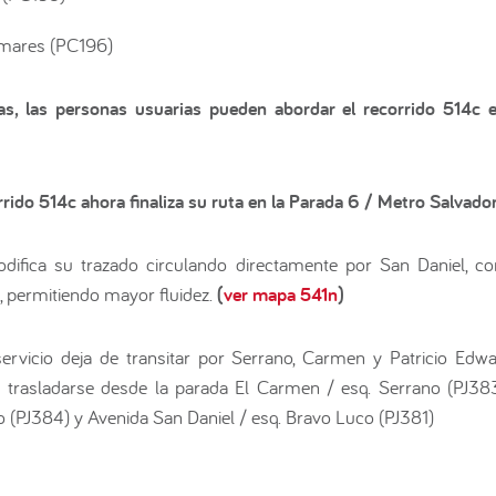
amares (PC196)
as, las personas usuarias pueden abordar el recorrido 514c 
rrido 514c ahora finaliza su ruta en la Parada 6 / Metro Salvad
odifica su trazado circulando directamente por San Daniel,
s, permitiendo mayor fluidez.
(
ver mapa 541n
)
servicio deja de transitar por Serrano, Carmen y Patricio Edw
n trasladarse desde la parada El Carmen / esq. Serrano (PJ383
 (PJ384) y Avenida San Daniel / esq. Bravo Luco (PJ381)