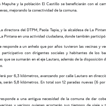
 Mapuhe y la población El Castillo se beneficiarán con el ca
evas, mejorando la conectividad de la comuna.
a directora del DTPM, Paola Tapia, y la alcaldesa de La Pintana
 La Pintana en una actividad ciudadana, donde también participó
ue responde a un anhelo que por años tuvieron las vecinas y vec
articipativo con dirigentes sociales y habitantes de los barr
as que se sumarán en el eje Lautaro, además de la disposición d
o.
derá por 6,3 kilómetros, avanzando por calle Lautaro en dirección
a, serán 5,8 kilómetros. En total son 12 paradas nuevas (6 por
 responde a una antigua necesidad de la comuna de dar cober
ecinas y vecinos quienes acortarán sus tiempos de viaje y t