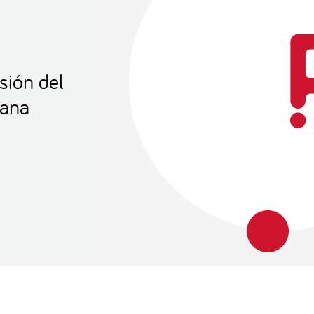
sión del
tana