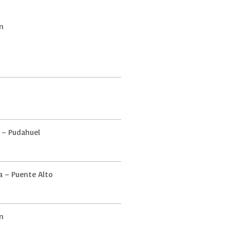
n
 – Pudahuel
da – Puente Alto
n