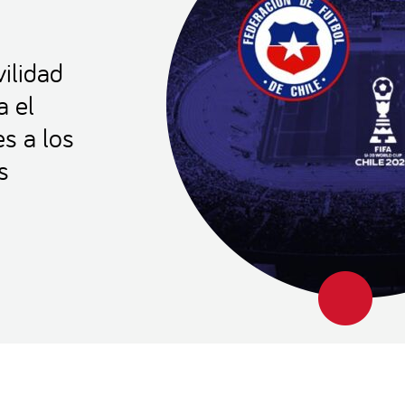
ilidad
a el
es a los
s