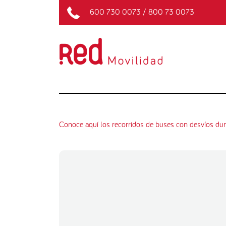
600 730 0073
/
800 73 0073
Conoce aquí los recorridos de buses con desvíos du