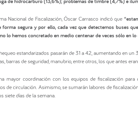
uga de hidrocarburo (13,6%); problemas de timbre (4,7%) e ilu
rama Nacional de Fiscalización, Óscar Carrasco indicó que
“esta
e forma segura y por ello, cada vez que detectemos buses qu
como lo hemos concretado en medio centenar de veces sólo en lo 
 chequeo estandarizados pasarán de 31 a 42, aumentando en un 3
as, barras de seguridad, manubrio, entre otros, los que antes eran 
na mayor coordinación con los equipos de fiscalización par
os de circulación. Asimismo, se sumarán labores de fiscalizaci
s siete días de la semana.