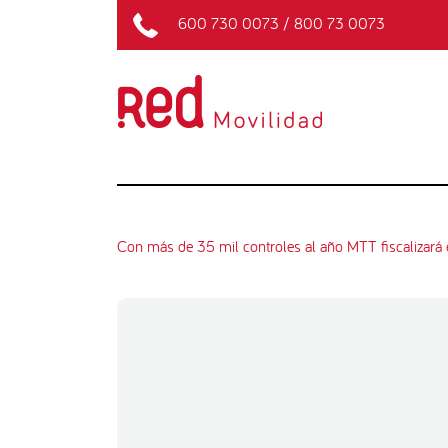
600 730 0073
/
800 73 0073
Con más de 35 mil controles al año MTT fiscalizará