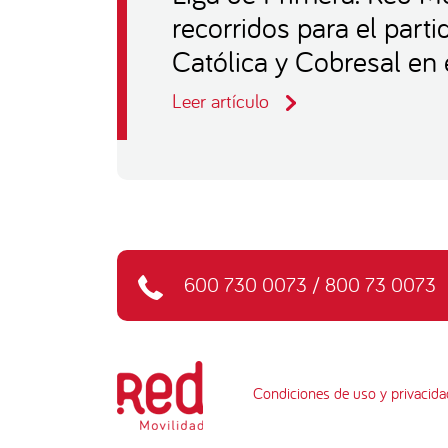
recorridos para el part
Católica y Cobresal en 
Leer artículo
600 730 0073
/
800 73 0073
Condiciones de uso y privacida