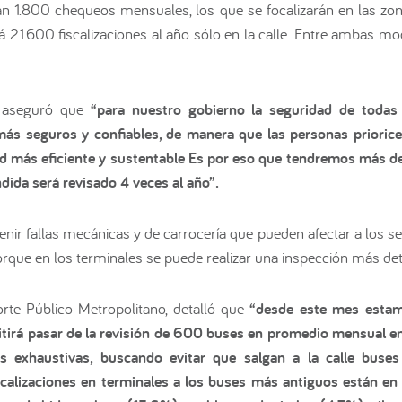
harán 1.800 chequeos mensuales, los que se focalizarán en las z
 21.600 fiscalizaciones al año sólo en la calle. Entre ambas m
z aseguró que
“para nuestro gobierno la seguridad de todas 
más seguros y confiables, de manera que las personas priorice
ad más eficiente y sustentable Es por eso que tendremos más de 
ndida será revisado 4 veces al año”.
nir fallas mecánicas y de carrocería que pueden afectar a los se
porque en los terminales se puede realizar una inspección más det
orte Público Metropolitano, detalló que
“desde este mes estamos
itirá pasar de la revisión de 600 buses en promedio mensual 
ás exhaustivas, buscando evitar que salgan a la calle buses
calizaciones en terminales a los buses más antiguos están en 