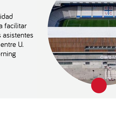
lidad
 facilitar
s asistentes
entre U.
rning