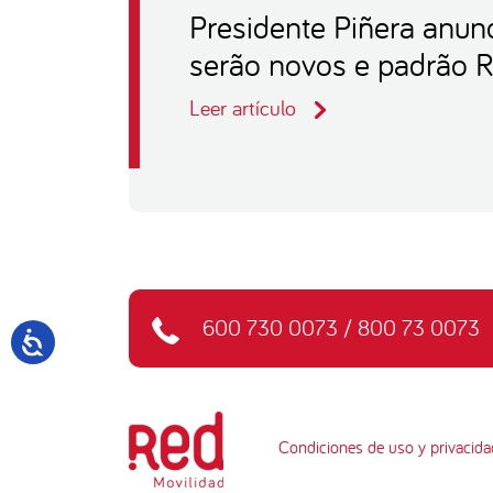
Presidente Piñera anun
serão novos e padrão 
Leer artículo
600 730 0073
/
800 73 0073
Condiciones de uso y privacida