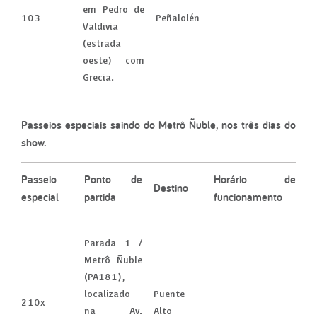
em Pedro de
103
Peñalolén
Valdivia
(estrada
oeste) com
Grecia.
Passeios especiais saindo do Metrô Ñuble, nos três dias do
show.
Passeio
Ponto de
Horário de
Destino
especial
partida
funcionamento
Parada 1 /
Metrô Ñuble
(PA181),
localizado
Puente
210x
na Av.
Alto