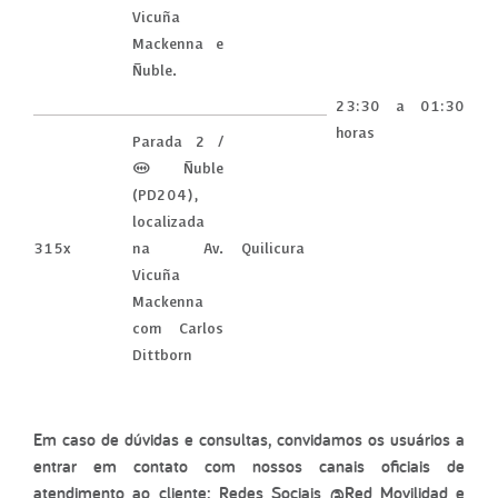
Vicuña
Mackenna e
Ñuble.
23:30 a 01:30
horas
Parada 2 /
(M) Ñuble
(PD204),
localizada
315x
na Av.
Quilicura
Vicuña
Mackenna
com Carlos
Dittborn
Em caso de dúvidas e consultas, convidamos os usuários a
entrar em contato com nossos canais oficiais de
atendimento ao cliente: Redes Sociais @Red_Movilidad e