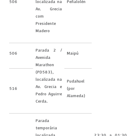
506
localizada na
Peñalolén
Av. Grecia
com
Presidente
Madero
Parada 2 /
506
Maipú
Avenida
Marathon
(PD583),
localizada na
Pudahuel
Av. Grecia e
516
(por
Pedro Aguirre
Alameda)
Cerda.
Parada
temporária
localizada
23:30 a 01:30