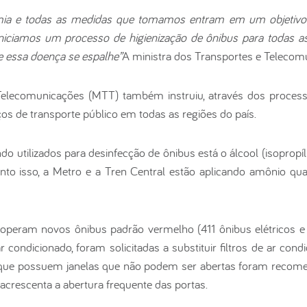
ia e todas as medidas que tomamos entram em um objetivo q
 iniciamos um processo de higienização de ônibus para todas a
e essa doença se espalhe”
A ministra dos Transportes e Telecomun
Telecomunicações (MTT) também instruiu, através dos process
os de transporte público em todas as regiões do país.
o utilizados para desinfecção de ônibus está o álcool (isoprop
to isso, a Metro e a Tren Central estão aplicando amônio quate
operam novos ônibus padrão vermelho (411 ônibus elétricos e 
 condicionado, foram solicitadas a substituir filtros de ar cond
 que possuem janelas que não podem ser abertas foram recomen
 acrescenta a abertura frequente das portas.