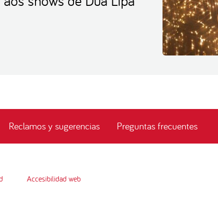
e aos shows de Dua Lipa
Reclamos y sugerencias
Preguntas frecuentes
d
Accesibilidad web