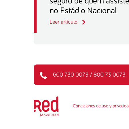
seguro de quem assist
no Estádio Nacional
Leer artículo
600 730 0073
/
800 73 0073
Condiciones de uso y privacida