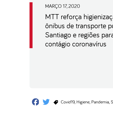
MARÇO 17, 2020
MTT reforça higieniza
ônibus de transporte p
Santiago e regiões par
contágio coronavírus
Facebook
Twitter
Covid19
Higiene
Pandemia
S