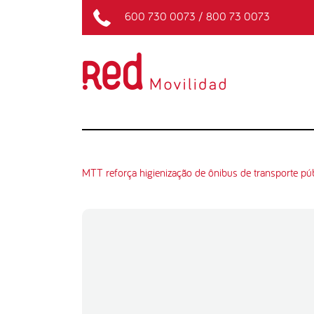
600 730 0073
/
800 73 0073
MTT reforça higienização de ônibus de transporte púb