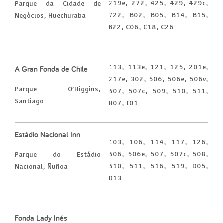
219e, 272, 425, 429, 429c,
Parque da Cidade de
722, B02, B05, B14, B15,
Negócios, Huechuraba
B22, C06, C18, C26
113, 113e, 121, 125, 201e,
A Gran Fonda de Chile
217e, 302, 506, 506e, 506v,
Parque O’Higgins,
507, 507c, 509, 510, 511,
Santiago
H07, I01
Estádio Nacional Inn
103, 106, 114, 117, 126,
506, 506e, 507, 507c, 508,
Parque do Estádio
510, 511, 516, 519, D05,
Nacional, Ñuñoa
D13
Fonda Lady Inés