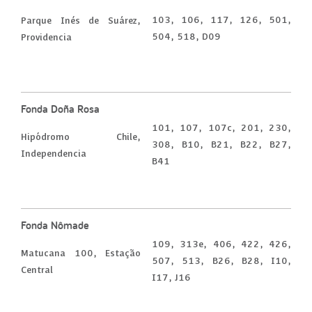
103, 106, 117, 126, 501,
Parque Inés de Suárez,
504, 518, D09
Providencia
Fonda Doña Rosa
101, 107, 107c, 201, 230,
Hipódromo Chile,
308, B10, B21, B22, B27,
Independencia
B41
Fonda Nômade
109, 313e, 406, 422, 426,
Matucana 100, Estação
507, 513, B26, B28, I10,
Central
I17, J16