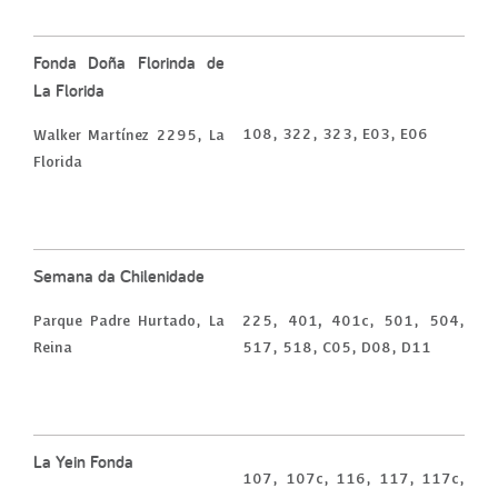
Fonda Doña Florinda de
La Florida
108, 322, 323, E03, E06
Walker Martínez 2295, La
Florida
Semana da Chilenidade
,
Parque Padre Hurtado, La
225, 401
401c, 501, 504,
Reina
517, 518, C05, D08, D11
La Yein Fonda
107, 107c, 116, 117, 117c,