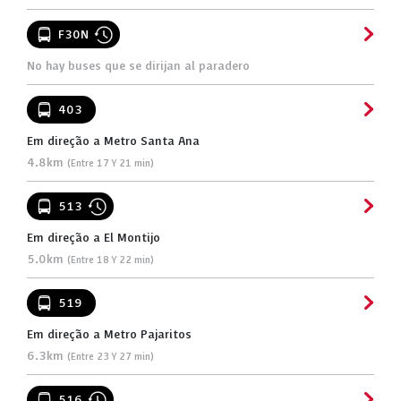
F30N
No hay buses que se dirijan al paradero
403
Em direção a Metro Santa Ana
4.8km
(Entre 17 Y 21 min)
513
Em direção a El Montijo
5.0km
(Entre 18 Y 22 min)
519
Em direção a Metro Pajaritos
6.3km
(Entre 23 Y 27 min)
516