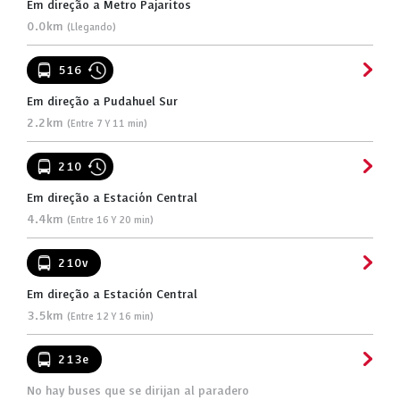
Em direção a Metro Pajaritos
0.0km
(Llegando)
516
Em direção a Pudahuel Sur
2.2km
(Entre 7 Y 11 min)
210
Em direção a Estación Central
4.4km
(Entre 16 Y 20 min)
210v
Em direção a Estación Central
3.5km
(Entre 12 Y 16 min)
213e
No hay buses que se dirijan al paradero