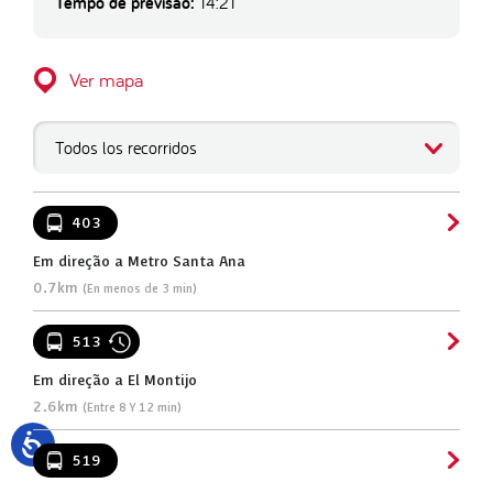
Tempo de previsão:
14:21
Ver mapa
Todos los recorridos
403
Em direção a Metro Santa Ana
0.7km
(En menos de 3 min)
513
Em direção a El Montijo
2.6km
(Entre 8 Y 12 min)
519