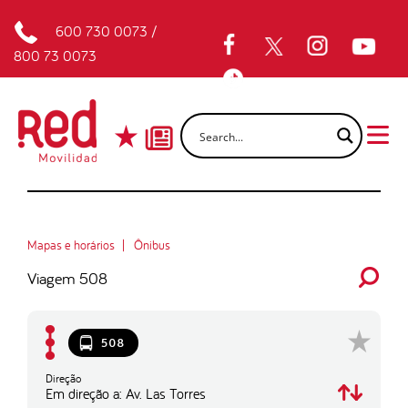
600 730 0073
/
800 73 0073
Mapas e horários
Ônibus
Viagem 508
508
Direção
Em direção a: Av. Las Torres