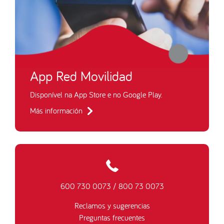
App Red Movilidad
Disponível na App Store e no Google Play.
Más información
600 730 0073
/
800 73 0073
Reclamos y sugerencias
Preguntas frecuentes