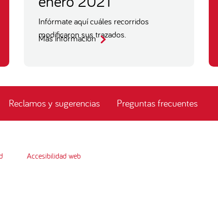
enero 2021
Infórmate aquí cuáles recorridos
modificaron sus trazados.
Más información
Reclamos y sugerencias
Preguntas frecuentes
d
Accesibilidad web