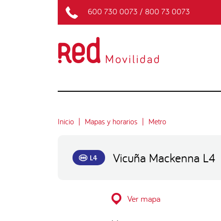
600 730 0073
/
800 73 0073
Inicio
Mapas y horarios
Metro
Vicuña Mackenna L4
L4
Ver mapa