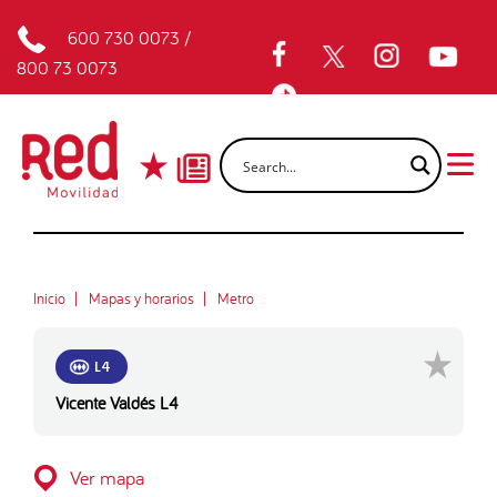
600 730 0073
/
800 73 0073
Inicio
Mapas y horarios
Metro
L4
Vicente Valdés L4
Ver mapa