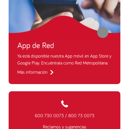
App de Red
Ya está disponible nuestra App móvil en App Store y
Google Play. Encuéntrala como Red Metropolitana.
Más información
600 730 0073
/
800 73 0073
Reclamos y sugerencias