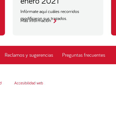
enero 2021
Infórmate aquí cuáles recorridos
modificaron sus trazados.
Más información
Reclamos y sugerencias
Preguntas frecuentes
d
Accesibilidad web