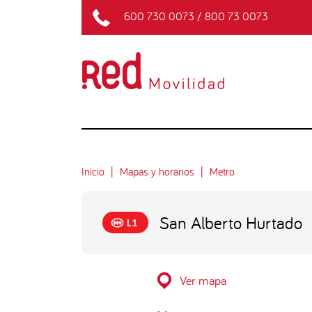
600 730 0073
/
800 73 0073
Inicio
Mapas y horarios
Metro
San Alberto Hurtado
L1
Ver mapa