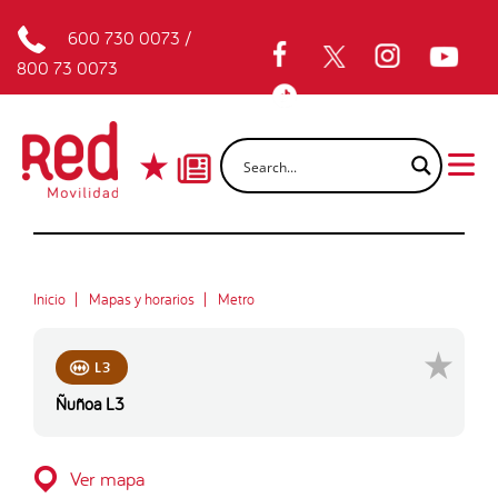
600 730 0073
/
800 73 0073
Inicio
Mapas y horarios
Metro
L3
Ñuñoa L3
Ver mapa