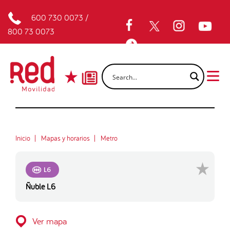
600 730 0073
/
800 73 0073
Inicio
Mapas y horarios
Metro
L6
Ñuble L6
Ver mapa