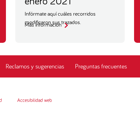
enero 2021
Infórmate aquí cuáles recorridos
modificaron sus trazados.
Más información
Reclamos y sugerencias
Preguntas frecuentes
d
Accesibilidad web