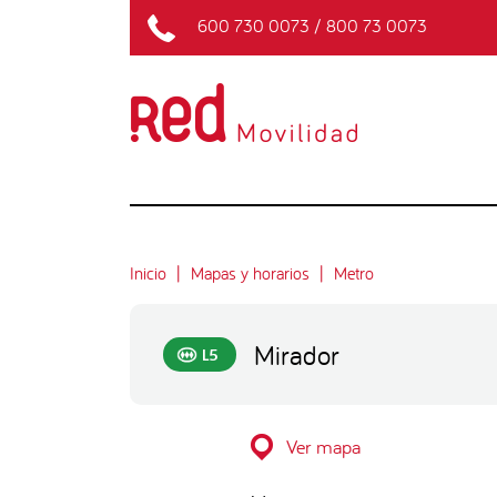
600 730 0073
/
800 73 0073
Inicio
Mapas y horarios
Metro
Mirador
L5
Ver mapa