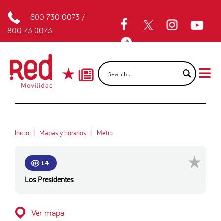
600 730 0073
/
800 73 0073
Inicio
Mapas y horarios
Metro
L4
Los Presidentes
Ver mapa