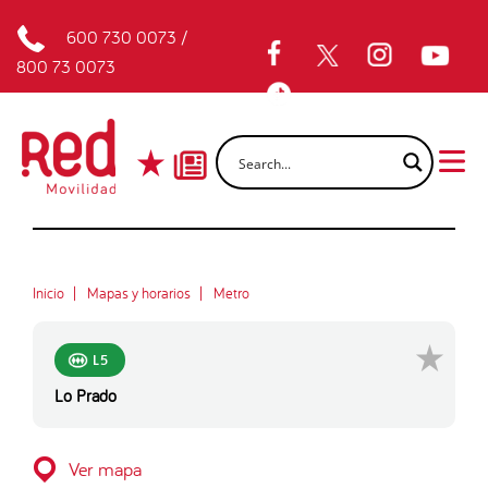
600 730 0073
/
800 73 0073
Inicio
Mapas y horarios
Metro
L5
Lo Prado
Ver mapa