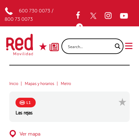
600 730 0073
/
800 73 0073
Inicio
Mapas y horarios
Metro
L1
Las rejas
Ver mapa