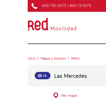
600 730 0073
/
800 73 0073
Inicio
Mapas y horarios
Metro
Las Mercedes
L4
Ver mapa