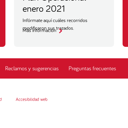
enero 2021
Infórmate aquí cuáles recorridos
modificaron sus trazados.
Más información
Reclamos y sugerencias
Preguntas frecuentes
d
Accesibilidad web