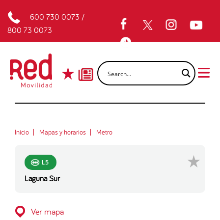
600 730 0073
/
800 73 0073
Inicio
Mapas y horarios
Metro
L5
Laguna Sur
Ver mapa