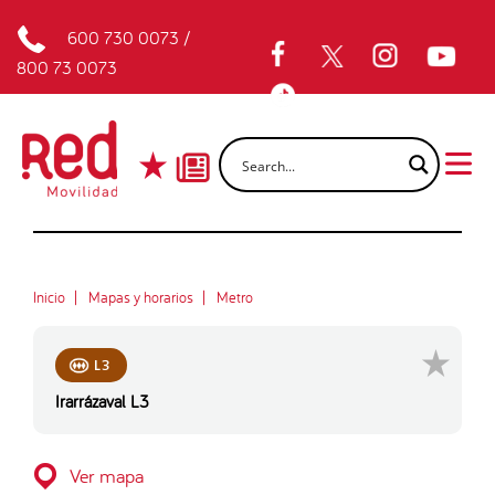
600 730 0073
/
800 73 0073
Inicio
Mapas y horarios
Metro
L3
Irarrázaval L3
Ver mapa