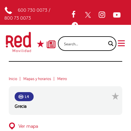
600 730 0073
/
800 73 0073
Inicio
Mapas y horarios
Metro
L4
Grecia
Ver mapa