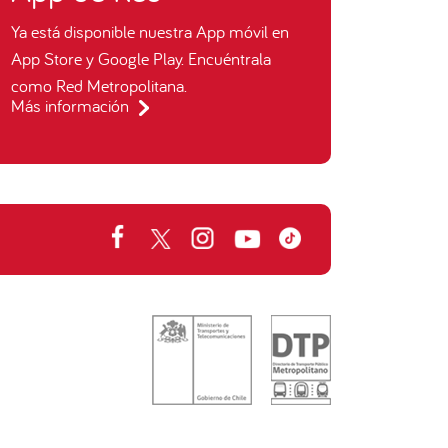
Ya está disponible nuestra App móvil en
App Store y Google Play. Encuéntrala
como Red Metropolitana.
Más información