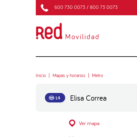
600 730 0073
/
800 73 0073
Inicio
Mapas y horarios
Metro
Elisa Correa
L4
Ver mapa