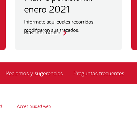
enero 2021
Infórmate aquí cuáles recorridos
modificaron sus trazados.
Más información
Reclamos y sugerencias
Preguntas frecuentes
d
Accesibilidad web