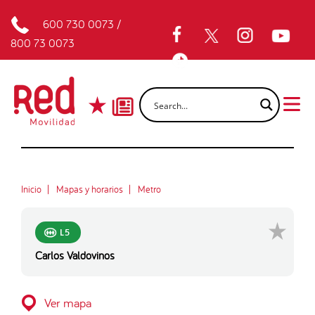
600 730 0073
/
800 73 0073
Inicio
Mapas y horarios
Metro
L5
Carlos Valdovinos
Ver mapa