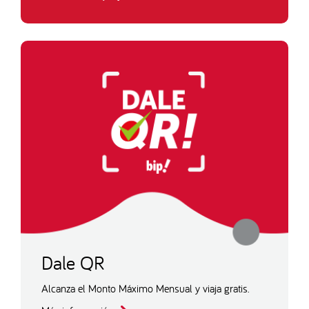
Dale QR
Alcanza el Monto Máximo Mensual y viaja gratis.