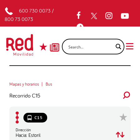
600 730 0073
/
800 73 0073
Mapas y horarios
Bus
Recorrido C15
C15
Dirección
Hacia: Estoril