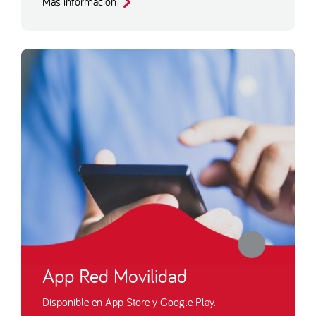
Más información
App Red Movilidad
Disponible en App Store y Google Play.