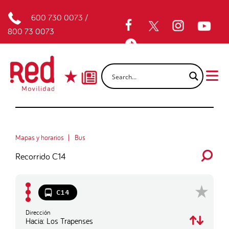
600 730 0073
/
800 73 0073
Mapas y horarios
Bus
Recorrido C14
C14
Dirección
Hacia: Los Trapenses