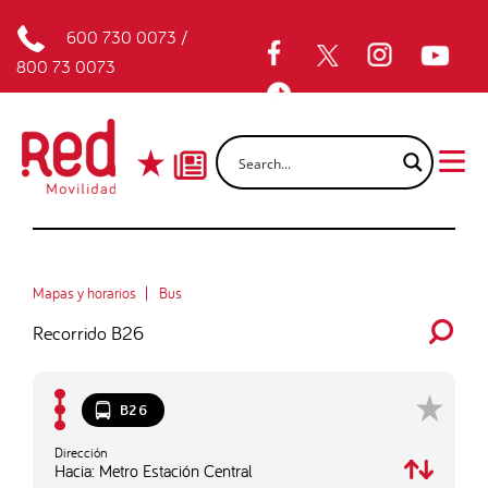
600 730 0073
/
800 73 0073
Mapas y horarios
Bus
Recorrido B26
B26
Dirección
Hacia: Metro Estación Central