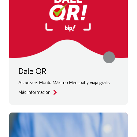
Dale QR
Alcanza el Monto Máximo Mensual y viaja gratis.
Más información