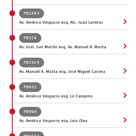
PB1883
Av. Américo Vespucio esq. Alc. Juan Larenas
PB528
Av. Gral. San Martín esq. Av. Manuel A. Matta
PB1924
Av. Manuel A. Matta esq. José Miguel Carrera
PB491
Av. Américo Vespucio esq. Lo Campino
PB468
Av. Américo Vespucio esq. Luis Olea