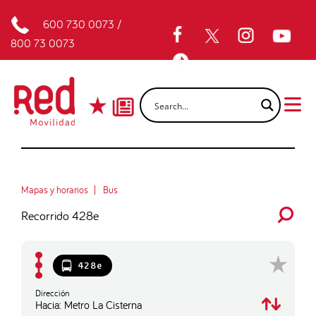
600 730 0073
/
800 73 0073
Mapas y horarios
Bus
Recorrido 428e
428e
Dirección
Hacia: Metro La Cisterna