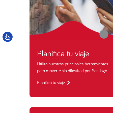
Planifica tu viaje
Utiliza nuestras principales herramientas
para moverte sin dificultad por Santiago.
Planifica tu viaje