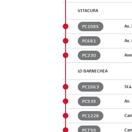
VITACURA
Av.
PC1085
Av.
PC681
Ave
PC230
LO BARNECHEA
Sta
PC1063
Av.
PC939
Cam
PC1228
Cam
PC790