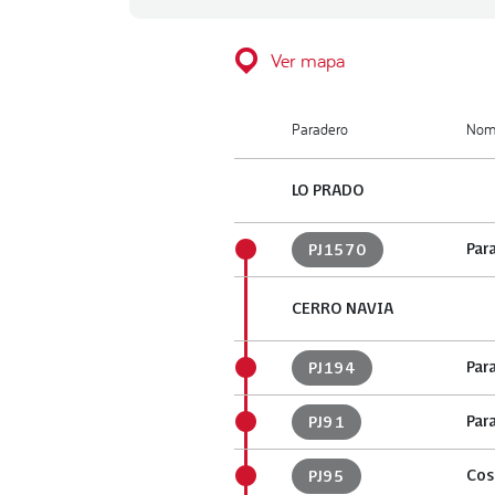
Ver mapa
Paradero
Nomb
LO PRADO
Par
PJ1570
CERRO NAVIA
Par
PJ194
Par
PJ91
Cos
PJ95