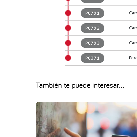
Cam
PC791
Cam
PC792
Cam
PC793
Par
PC371
También te puede interesar...