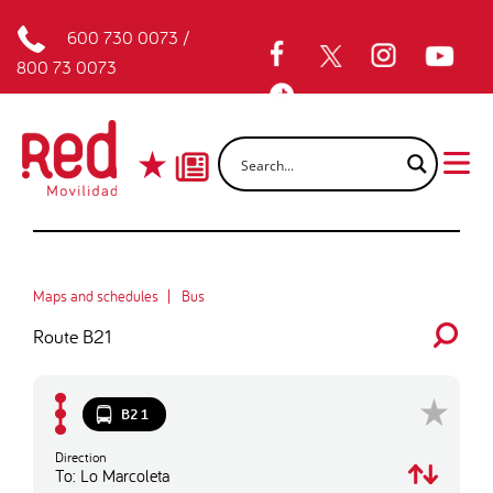
600 730 0073
/
800 73 0073
Maps and schedules
Bus
Route B21
B21
Direction
To: Lo Marcoleta