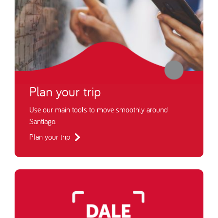
Plan your trip
Use our main tools to move smoothly around
Santiago.
Plan your trip