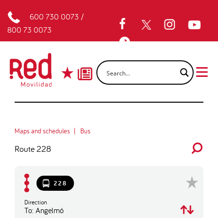
600 730 0073
/
800 73 0073
Maps and schedules
Bus
Route 228
228
Direction
To: Angelmó