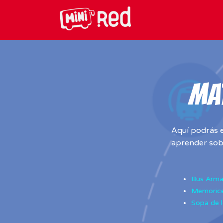
MAT
Aquí podrás e
aprender sobr
Bus Arma
Memorice
Sopa de l