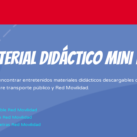
ERIAL DIDÁCTICO MINI
ncontrar entretenidos materiales didácticos descargables c
e transporte público y Red Movilidad.
ble Red Movilidad
 Red Movilidad
etras Red Movilidad