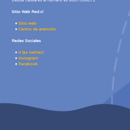
Desde celulares el número es 6007300073.
Sitio Web Red.cl
♦
Sitio web
♦
Centro de atención
Redes Sociales
♦
X (ex twitter)
♦
Instagram
♦
Facebook