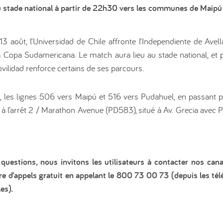
u stade national à partir de 22h30 vers les communes de Maipú
3 août, l’Universidad de Chile affronte l’Independiente de Avel
la Copa Sudamericana. Le match aura lieu au stade national, et 
vilidad renforce certains de ses parcours.
0, les lignes 506 vers Maipú et 516 vers Pudahuel, en passant 
à l’arrêt 2 / Marathon Avenue (PD583), situé à Av. Grecia ave
uestions, nous invitons les utilisateurs à contacter nos cana
e d’appels gratuit en appelant le 800 73 00 73 (depuis les té
es).