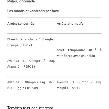
Maipú, Rinconada
Les mardis et vendredis par foire
Arrêts concernés
Arrêts alternatifs
Blanchi à la chaux / d’angle
Olympe (PI507)
Arrêt temporaire situé à
Miraflores avec Asunción
Avenida El Olimpo / esq.
Asunción (PI508)
Avenida El Olimpo / esq. Lib.
Avenida El Olimpo / esq.
B. O’Higgins (PI509)
Maipú (PI511)
También te puede interesar...