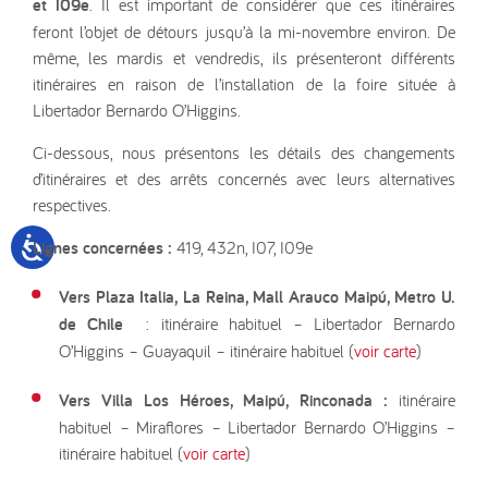
et I09e
. Il est important de considérer que ces itinéraires
feront l’objet de détours jusqu’à la mi-novembre environ. De
même, les mardis et vendredis, ils présenteront différents
itinéraires en raison de l’installation de la foire située à
Libertador Bernardo O’Higgins.
Ci-dessous, nous présentons les détails des changements
d’itinéraires et des arrêts concernés avec leurs alternatives
respectives.
Lignes concernées :
419, 432n, I07, I09e
Vers Plaza Italia, La Reina, Mall Arauco Maipú, Metro U.
de Chile
: itinéraire habituel – Libertador Bernardo
O’Higgins – Guayaquil – itinéraire habituel (
voir carte
)
Vers Villa Los Héroes, Maipú, Rinconada :
itinéraire
habituel – Miraflores – Libertador Bernardo O’Higgins –
itinéraire habituel (
voir carte
)