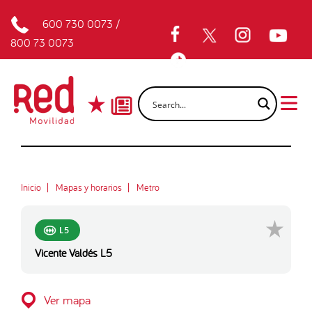
600 730 0073
/
800 73 0073
Inicio
Mapas y horarios
Metro
L5
Vicente Valdés L5
Ver mapa